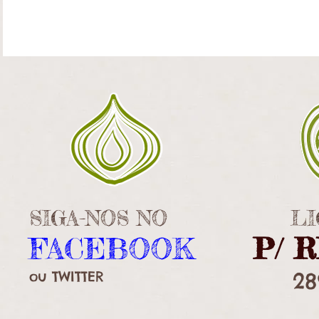
SIGA-NOS NO
LI
FACEBOOK
P/ R
​ou TWI​TTER
28